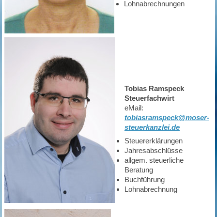
Lohnabrechnungen
Tobias Ramspeck
Steuerfachwirt
eMail:
tobiasramspeck@moser-
steuerkanzlei.de
Steuererklärungen
Jahresabschlüsse
allgem. steuerliche
Beratung
Buchführung
Lohnabrechnung ​