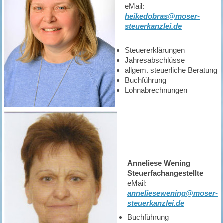
eMail:
heikedobras@moser-
steuerkanzlei.de
Steuererklärungen
Jahresabschlüsse
allgem. steuerliche Beratung
Buchführung
Lohnabrechnungen
Anneliese Wening
Steuerfachangestellte
eMail:
anneliesewening@moser-
steuerkanzlei.de
Buchführung